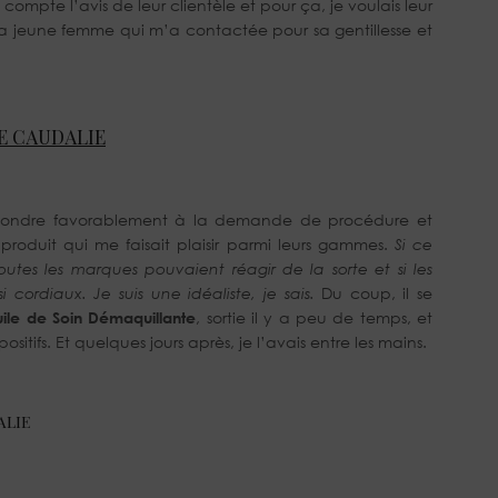
compte l’avis de leur clientèle et pour ça, je voulais leur
i la jeune femme qui m’a contactée pour sa gentillesse et
E CAUDALIE
 répondre favorablement à la demande de procédure et
produit qui me faisait plaisir parmi leurs gammes.
Si ce
outes les marques pouvaient réagir de la sorte et si les
cordiaux. Je suis une idéaliste, je sais.
Du coup, il se
uile de Soin Démaquillante
, sortie il y a peu de temps, et
ositifs. Et quelques jours après, je l’avais entre les mains.
ALIE