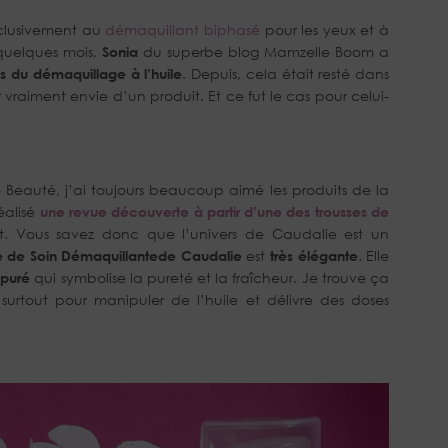
exclusivement au
démaquillant biphasé
pour les yeux et à
 quelques mois,
Sonia
du superbe blog Mamzelle Boom a
es du démaquillage à l’huile
. Depuis, cela était resté dans
vraiment envie d’un produit. Et ce fut le cas pour celui-
eauté, j’ai toujours beaucoup aimé les produits de la
réalisé
une revue découverte à partir d’une des trousses de
nt. Vous savez donc que l’univers de Caudalie est un
le de Soin Démaquillante
de Caudalie
est
très élégante
. Elle
épuré
qui symbolise la pureté et la fraîcheur. Je trouve ça
 surtout pour manipuler de l’huile et délivre des doses