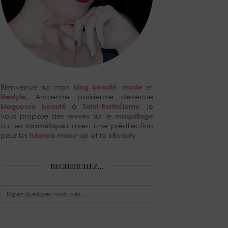
Bienvenue sur mon
blog beauté
,
mode
et
lifestyle
. Ancienne parisienne devenue
blogueuse beauté
à
Saint-Barthélemy
, je
vous propose des
revues
sur le
maquillage
ou les
cosmétiques
avec une prédilection
pour les
tutoriels make-up
et la
kBeauty
.
RECHERCHEZ…