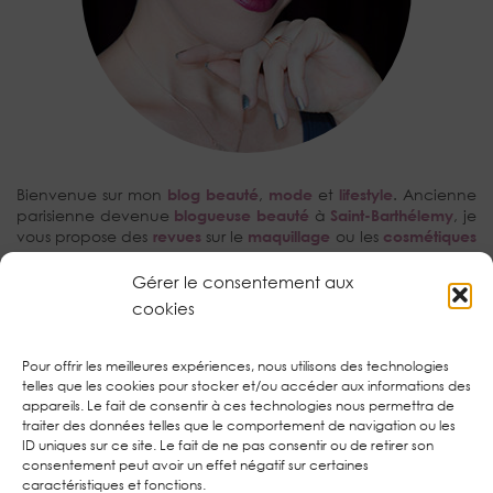
Bienvenue sur mon
blog beauté
,
mode
et
lifestyle
. Ancienne
parisienne devenue
blogueuse beauté
à
Saint-Barthélemy
, je
vous propose des
revues
sur le
maquillage
ou les
cosmétiques
avec une prédilection pour les
tutoriels make-up
et la
kBeauty
.
Gérer le consentement aux
cookies
RECHERCHEZ…
Pour offrir les meilleures expériences, nous utilisons des technologies
telles que les cookies pour stocker et/ou accéder aux informations des
appareils. Le fait de consentir à ces technologies nous permettra de
traiter des données telles que le comportement de navigation ou les
ID uniques sur ce site. Le fait de ne pas consentir ou de retirer son
consentement peut avoir un effet négatif sur certaines
TWITTER
| 1450
caractéristiques et fonctions.