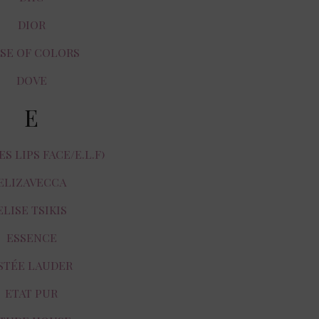
DIOR
SE OF COLORS
DOVE
E
ES LIPS FACE/E.L.F)
ELIZAVECCA
ELISE TSIKIS
ESSENCE
STÉE LAUDER
ETAT PUR