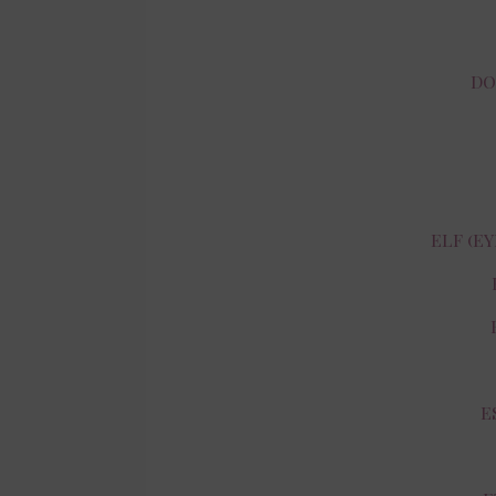
DO
ELF (EY
E