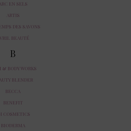
ARC EN SELS
ARTIS
EMPS DES SAVONS
VRIL BEAUTÉ
B
H & BODY WORKS
AUTY BLENDER
BECCA
BENEFIT
H COSMETICS
BIODERMA