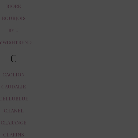
BIORÉ
BOURJOIS
BY U
Y WISHTREND
C
CAOLION
CAUDALIE
CELLUBLUE
CHANEL
CLARANGE
CLARINS