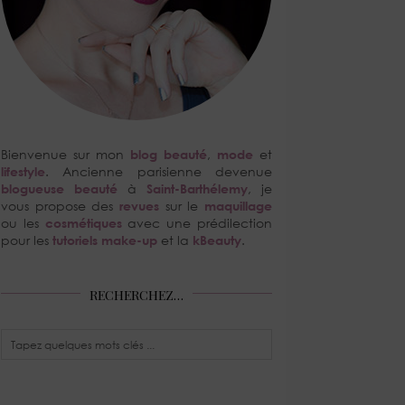
Bienvenue sur mon
blog beauté
,
mode
et
lifestyle
. Ancienne parisienne devenue
blogueuse beauté
à
Saint-Barthélemy
, je
vous propose des
revues
sur le
maquillage
ou les
cosmétiques
avec une prédilection
pour les
tutoriels make-up
et la
kBeauty
.
RECHERCHEZ…