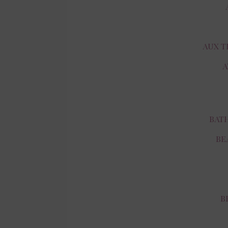
AUX T
A
BAT
BE
B