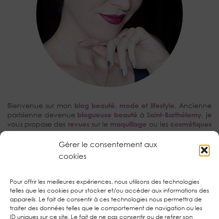
Bienvenue sur mon
blog beauté
,
mode
et
lifestyle
. Ancienne
parisienne devenue
blogueuse beauté
à
Saint-Barthélemy
, je
vous propose des
revues
sur le
maquillage
ou les
cosmétiques
avec une prédilection pour les
tutoriels make-up
et la
kBeauty
.
Gérer le consentement aux
cookies
RECHERCHEZ…
Pour offrir les meilleures expériences, nous utilisons des technologies
telles que les cookies pour stocker et/ou accéder aux informations des
appareils. Le fait de consentir à ces technologies nous permettra de
traiter des données telles que le comportement de navigation ou les
ID uniques sur ce site. Le fait de ne pas consentir ou de retirer son