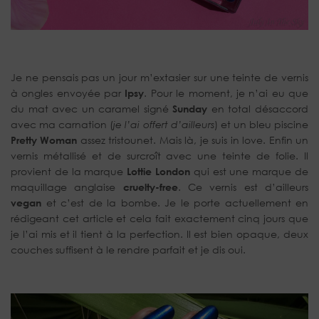
Je ne pensais pas un jour m’extasier sur une teinte de vernis
à ongles envoyée par
Ipsy
. Pour le moment, je n’ai eu que
du mat avec un caramel signé
Sunday
en total désaccord
avec ma carnation (
je l’ai offert d’ailleurs
) et un bleu piscine
Pretty Woman
assez tristounet. Mais là, je suis in love. Enfin un
vernis métallisé et de surcroît avec une teinte de folie. Il
provient de la marque
Lottie London
qui est une marque de
maquillage anglaise
cruelty-free
. Ce vernis est d’ailleurs
vegan
et c’est de la bombe. Je le porte actuellement en
rédigeant cet article et cela fait exactement cinq jours que
je l’ai mis et il tient à la perfection. Il est bien opaque, deux
couches suffisent à le rendre parfait et je dis oui.