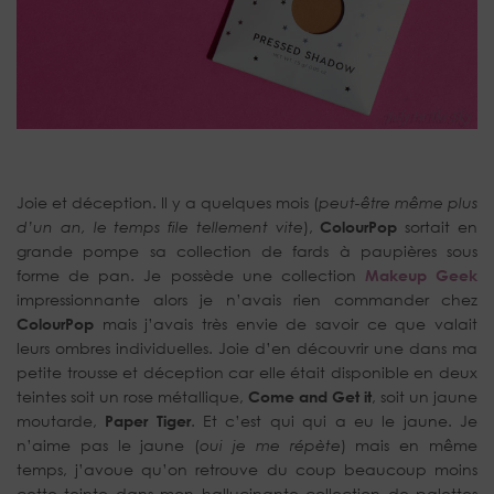
Joie et déception. Il y a quelques mois (
peut-être même plus
d’un an, le temps file tellement vite
),
ColourPop
sortait en
grande pompe sa collection de fards à paupières sous
forme de pan. Je possède une collection
Makeup Geek
impressionnante alors je n’avais rien commander chez
ColourPop
mais j’avais très envie de savoir ce que valait
leurs ombres individuelles. Joie d’en découvrir une dans ma
petite trousse et déception car elle était disponible en deux
teintes soit un rose métallique,
Come and Get it
, soit un jaune
moutarde,
Paper Tiger
. Et c’est qui qui a eu le jaune. Je
n’aime pas le jaune (
oui je me répète
) mais en même
temps, j’avoue qu’on retrouve du coup beaucoup moins
cette teinte dans mon hallucinante collection de palettes