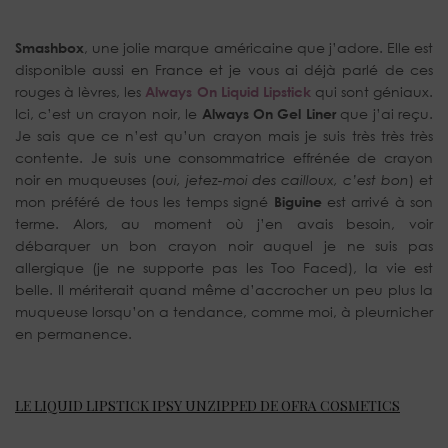
Smashbox
, une jolie marque américaine que j’adore. Elle est
disponible aussi en France et je vous ai déjà parlé de ces
rouges à lèvres, les
Always On Liquid Lipstick
qui sont géniaux.
Ici, c’est un crayon noir, le
Always On Gel Liner
que j’ai reçu.
Je sais que ce n’est qu’un crayon mais je suis très très très
contente. Je suis une consommatrice effrénée de crayon
noir en muqueuses (
oui, jetez-moi des cailloux, c’est bon
) et
mon préféré de tous les temps signé
Biguine
est arrivé à son
terme. Alors, au moment où j’en avais besoin, voir
débarquer un bon crayon noir auquel je ne suis pas
allergique (je ne supporte pas les Too Faced), la vie est
belle. Il mériterait quand même d’accrocher un peu plus la
muqueuse lorsqu’on a tendance, comme moi, à pleurnicher
en permanence.
LE LIQUID LIPSTICK IPSY UNZIPPED DE OFRA COSMETICS