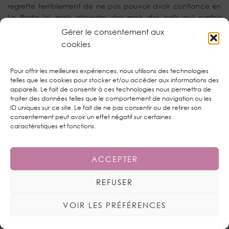
regrette terriblement de ne pas pouvoir avoir confiance en
La Poste ici mais attendre des mois des colis qui parfois
n’arrivent même pas, ça commence à me gonfler sévère. En
Gérer le consentement aux
tout cas, deux sélections parfaites avec des marques soit
cookies
que j’adore soit que j’ai adoré découvrir. Le mystère reste
entier concernant mes deux derniers
Glam Bag
de
Pour offrir les meilleures expériences, nous utilisons des technologies
septembre et octobre. Recevra ? Recevra pas ? Dedans ?
telles que les cookies pour stocker et/ou accéder aux informations des
Du
Urban Decay
, du
Tarte
, du
ColourPop
, des trucs plutôt
appareils. Le fait de consentir à ces technologies nous permettra de
chouettes en somme. Alors croisons les doigts.
traiter des données telles que le comportement de navigation ou les
ID uniques sur ce site. Le fait de ne pas consentir ou de retirer son
consentement peut avoir un effet négatif sur certaines
caractéristiques et fonctions.
ACCEPTER
REFUSER
VOIR LES PRÉFÉRENCES