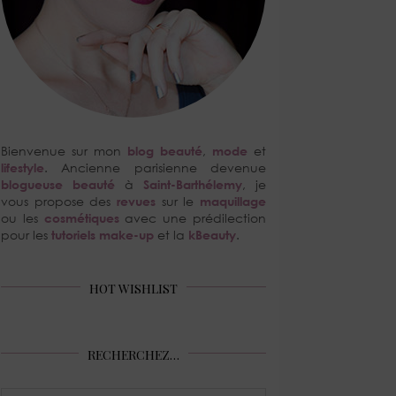
Bienvenue sur mon
blog beauté
,
mode
et
lifestyle
. Ancienne parisienne devenue
blogueuse beauté
à
Saint-Barthélemy
, je
vous propose des
revues
sur le
maquillage
ou les
cosmétiques
avec une prédilection
pour les
tutoriels make-up
et la
kBeauty
.
HOT WISHLIST
RECHERCHEZ…