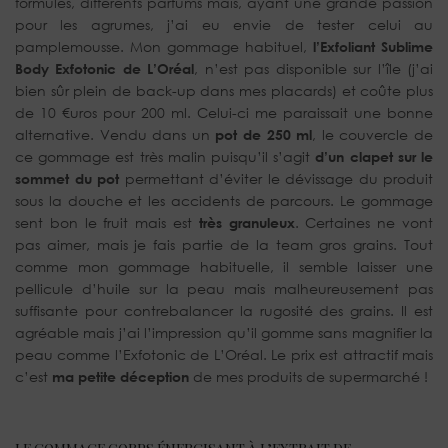
formules, différents parfums mais, ayant une grande passion
pour les agrumes, j’ai eu envie de tester celui au
pamplemousse. Mon gommage habituel,
l’Exfoliant Sublime
Body Exfotonic de L’Oréal
, n’est pas disponible sur l’île (j’ai
bien sûr plein de back-up dans mes placards) et coûte plus
de 10 €uros pour 200 ml. Celui-ci me paraissait une bonne
alternative. Vendu dans un
pot de 250 ml
, le couvercle de
ce gommage est très malin puisqu’il s’agit
d’un clapet sur le
sommet du pot
permettant d’éviter le dévissage du produit
sous la douche et les accidents de parcours. Le gommage
sent bon le fruit mais est
très granuleux
. Certaines ne vont
pas aimer, mais je fais partie de la team gros grains. Tout
comme mon gommage habituelle, il semble laisser une
pellicule d’huile sur la peau mais malheureusement pas
suffisante pour contrebalancer la rugosité des grains. Il est
agréable mais j’ai l’impression qu’il gomme sans magnifier la
peau comme l’Exfotonic de L’Oréal. Le prix est attractif mais
c’est
ma petite déception
de mes produits de supermarché !