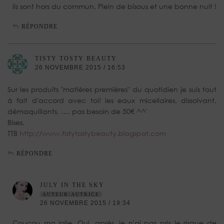
ils sont hors du commun. Plein de bisous et une bonne nuit !
RÉPONDRE
TISTY TOSTY BEAUTY
26 NOVEMBRE 2015 / 16:53
Sur les produits "matières premières" du quotidien je suis tout
à fait d'accord avec toi! les eaux micellaires, dissolvant,
démaquillants, …. pas besoin de 50€ ^^'
Bises.
TTB
http://www.tistytostybeauty.blogspot.com
RÉPONDRE
JULY IN THE SKY
AUTEUR/AUTRICE
26 NOVEMBRE 2015 / 19:34
Coucou ma jolie. Oui, après, je n'ai pas pris le risque de