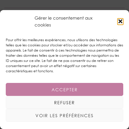
PRETTY AND CIE
Gérer le consentement aux
26 NOVEMBRE 2015 / 12:34
cookies
aaah j'ai trop envie de tester l'eau micellaire a la myrtille
Pour offrir les meilleures expériences, nous utilisons des technologies
(mais j'ai pas de U dans mon coin 🙁 ) moi aussi j'utilise des
telles que les cookies pour stocker et/ou accéder aux informations des
produits que je trouve en supermarchés genre So Bio, nivea,
appareils. Le fait de consentir à ces technologies nous permettra de
petit marseillais ou dop… des produits pas trop cher quoi!
traiter des données telles que le comportement de navigation ou les
pas besoin de payer des trucs de para ou de parfumerie qui
ID uniques sur ce site. Le fait de ne pas consentir ou de retirer son
coute une fesse, ça je le réserve plus facilement au
consentement peut avoir un effet négatif sur certaines
caractéristiques et fonctions.
maquillage et encore, j'utilise beaucoup Bourjois, rimmel ou
mavala comme marque! c'est juste pour mes cheveux que
je suis plus exigeante!
ACCEPTER
bisous!
REFUSER
RÉPONDRE
VOIR LES PRÉFÉRENCES
JULY IN THE SKY
AUTEUR/AUTRICE