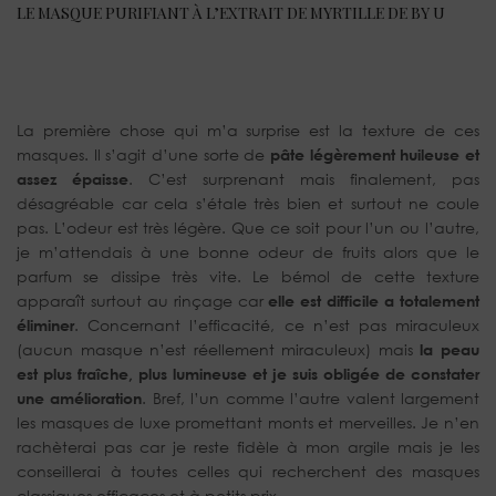
LE MASQUE PURIFIANT À L’EXTRAIT DE MYRTILLE DE BY U
La première chose qui m’a surprise est la texture de ces
masques. Il s’agit d’une sorte de
pâte légèrement huileuse et
assez épaisse
. C’est surprenant mais finalement, pas
désagréable car cela s’étale très bien et surtout ne coule
pas. L’odeur est très légère. Que ce soit pour l’un ou l’autre,
je m’attendais à une bonne odeur de fruits alors que le
parfum se dissipe très vite. Le bémol de cette texture
apparaît surtout au rinçage car
elle est difficile a totalement
éliminer
. Concernant l’efficacité, ce n’est pas miraculeux
(aucun masque n’est réellement miraculeux) mais
la peau
est plus fraîche, plus lumineuse et je suis obligée de constater
une amélioration
. Bref, l’un comme l’autre valent largement
les masques de luxe promettant monts et merveilles. Je n’en
rachèterai pas car je reste fidèle à mon argile mais je les
conseillerai à toutes celles qui recherchent des masques
classiques efficaces et à petits prix.