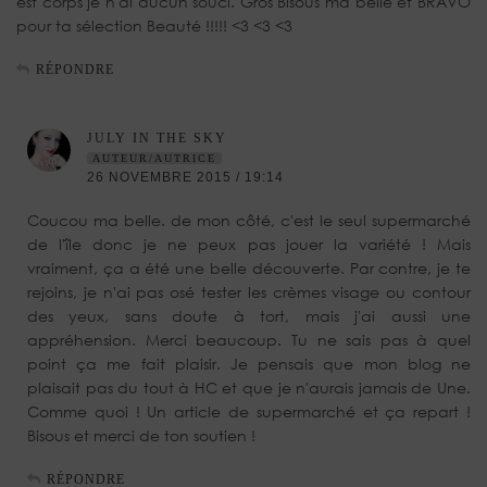
est corps je n'ai aucun souci. Gros Bisous ma belle et BRAVO
pour ta sélection Beauté !!!!! <3 <3 <3
RÉPONDRE
JULY IN THE SKY
AUTEUR/AUTRICE
26 NOVEMBRE 2015 / 19:14
Coucou ma belle. de mon côté, c'est le seul supermarché
de l'île donc je ne peux pas jouer la variété ! Mais
vraiment, ça a été une belle découverte. Par contre, je te
rejoins, je n'ai pas osé tester les crèmes visage ou contour
des yeux, sans doute à tort, mais j'ai aussi une
appréhension. Merci beaucoup. Tu ne sais pas à quel
point ça me fait plaisir. Je pensais que mon blog ne
plaisait pas du tout à HC et que je n'aurais jamais de Une.
Comme quoi ! Un article de supermarché et ça repart !
Bisous et merci de ton soutien !
RÉPONDRE