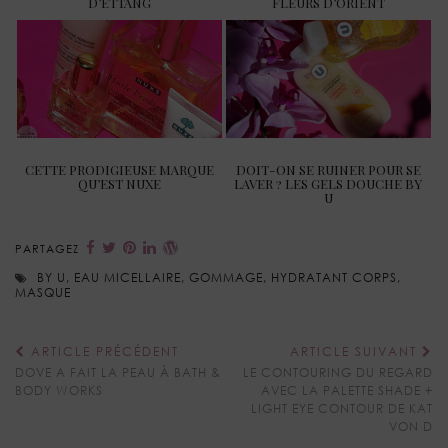
D’ETTANG
FLEURS D’ORIENT
CETTE PRODIGIEUSE MARQUE
DOIT-ON SE RUINER POUR SE
QU’EST NUXE
LAVER ? LES GELS DOUCHE BY
U
PARTAGEZ
BY U
,
EAU MICELLAIRE
,
GOMMAGE
,
HYDRATANT CORPS
,
MASQUE
ARTICLE PRÉCÉDENT
ARTICLE SUIVANT
DOVE A FAIT LA PEAU À BATH &
LE CONTOURING DU REGARD
BODY WORKS
AVEC LA PALETTE SHADE +
LIGHT EYE CONTOUR DE KAT
VON D