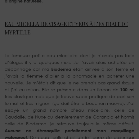
d’origine naturelle.
EAU MICELLAIRE VISAGE ET YEUX À L’EXTRAIT DE
MYRTILLE
La fameuse petite eau micellaire dont je n’avais pas tarie
d’éloges il y a quelques mois. Je l’avais alors achetée en
dépannage car ma
Bioderma
était arrivée à son terme et
j’avais la flemme d’aller à la pharmacie en acheter une
nouvelle. Je m’étais dit que je ne prenais pas grand risque
et j’ai eu raison. Elle se présente dans un flacon de
100 ml
très classique mais que je trouve super pratique de part son
format et très mignon (ça doit être le bouchon mauve). J’ai
essayé un grand nombre d’eau micellaire, celle de
Caudalie, de Nuxe ou dernièrement de Garancia et hormis
celle de Bioderma, je retrouve toujours le même défaut.
Aucune ne démaquille parfaitement mon maquillage
waterproof
. Du coup, celle-ci est un joli coup de cœur car