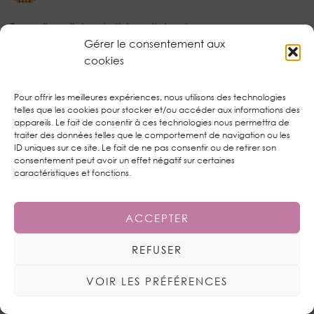
Tu es pile poil dans le thème, j’aime beaucoup.
Ca te va bien 😀
Gérer le consentement aux
Bisous
cookies
RÉPONDRE
Pour offrir les meilleures expériences, nous utilisons des technologies
telles que les cookies pour stocker et/ou accéder aux informations des
appareils. Le fait de consentir à ces technologies nous permettra de
JULY IN THE SKY
traiter des données telles que le comportement de navigation ou les
AUTEUR/AUTRICE
ID uniques sur ce site. Le fait de ne pas consentir ou de retirer son
24 JUILLET 2017 / 19:24
consentement peut avoir un effet négatif sur certaines
caractéristiques et fonctions.
Coucou Cécile. Ah, merci beaucoup. J’ai dégainé les
couleurs romantiques, attention, on ne plaisante pas ^^.
Gros bisous.
ACCEPTER
RÉPONDRE
REFUSER
VOIR LES PRÉFÉRENCES
MYRTILLA
20 JUILLET 2017 / 03:33