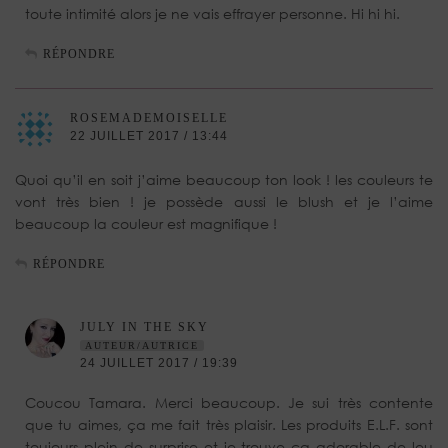
toute intimité alors je ne vais effrayer personne. Hi hi hi.
RÉPONDRE
ROSEMADEMOISELLE
22 JUILLET 2017 / 13:44
Quoi qu’il en soit j’aime beaucoup ton look ! les couleurs te
vont très bien ! je possède aussi le blush et je l’aime
beaucoup la couleur est magnifique !
RÉPONDRE
JULY IN THE SKY
AUTEUR/AUTRICE
24 JUILLET 2017 / 19:39
Coucou Tamara. Merci beaucoup. Je sui très contente
que tu aimes, ça me fait très plaisir. Les produits E.L.F. sont
toujours plein de surprise et je trouve ça adorable de leu