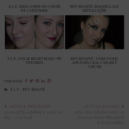
E.L.F., MES COUPS DE COEUR
RDV BEAUTÉ, MAQUILLAGE
DE L’AUTOMNE
MÉTALLIQUE
E.L.F., DAY & NIGHT MAKE-UP
RDV BEAUTÉ : CLIN D’OEIL
TUTORIEL
AUX FAUX CILS, CABARET
CIRCUS
PARTAGEZ
E.L.F.
,
RDV BEAUTÉ
ARTICLE PRÉCÉDENT
ARTICLE SUIVANT
LA PALETTE MORPHE X JACLYN
MON JOLI CRUSH AVEC LA
HILL : L’ULTIME
GAMME HUILE PRÉCIEUSE
D’EVOLUDERM