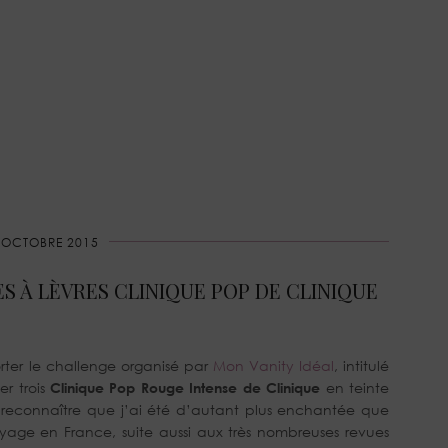
 OCTOBRE 2015
ES À LÈVRES CLINIQUE POP DE CLINIQUE
orter le challenge organisé par
Mon Vanity Idéal
, intitulé
r trois
Clinique Pop Rouge Intense de Clinique
en teinte
s reconnaître que j’ai été d’autant plus enchantée que
yage en France, suite aussi aux très nombreuses revues