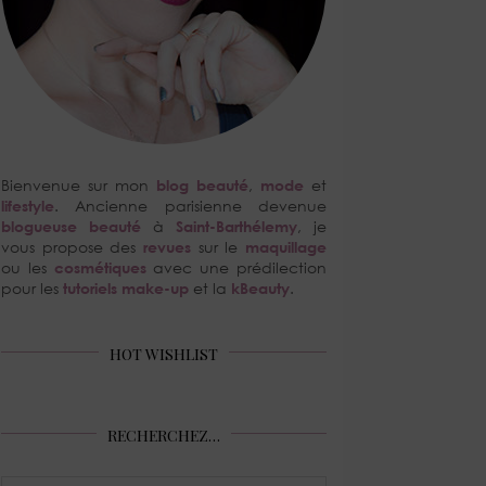
Bienvenue sur mon
blog beauté
,
mode
et
lifestyle
. Ancienne parisienne devenue
blogueuse beauté
à
Saint-Barthélemy
, je
vous propose des
revues
sur le
maquillage
ou les
cosmétiques
avec une prédilection
pour les
tutoriels make-up
et la
kBeauty
.
HOT WISHLIST
RECHERCHEZ…