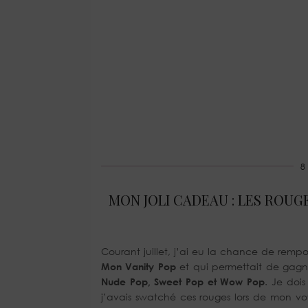
8
MON JOLI CADEAU : LES ROUG
Courant juillet, j’ai eu la chance de remp
Mon Vanity Pop
et qui permettait de gagne
Nude Pop, Sweet Pop et Wow Pop
. Je doi
j’avais swatché ces rouges lors de mon vo