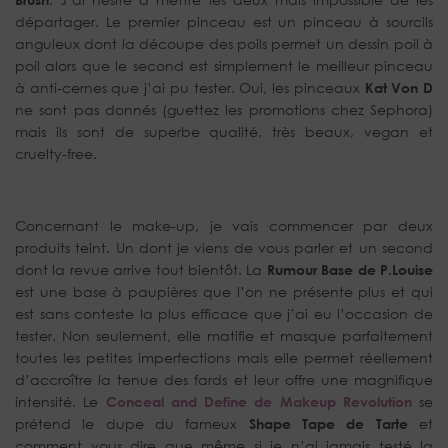
départager. Le premier pinceau est un pinceau à sourcils
anguleux dont la découpe des poils permet un dessin poil à
poil alors que le second est simplement le meilleur pinceau
à anti-cernes que j’ai pu tester. Oui, les pinceaux
Kat Von D
ne sont pas donnés (guettez les promotions chez Sephora)
mais ils sont de superbe qualité, très beaux, vegan et
cruelty-free.
Concernant le make-up, je vais commencer par deux
produits teint. Un dont je viens de vous parler et un second
dont la revue arrive tout bientôt. La
Rumour Base de P.Louise
est une base à paupières que l’on ne présente plus et qui
est sans conteste la plus efficace que j’ai eu l’occasion de
tester. Non seulement, elle matifie et masque parfaitement
toutes les petites imperfections mais elle permet réellement
d’accroître la tenue des fards et leur offre une magnifique
intensité. Le
Conceal and Define de Makeup Revolution
se
prétend le dupe du fameux
Shape Tape de Tarte
et
comment vous dire que même si je n’ai jamais testé la