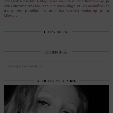
parisienne devenue
blogueuse beauté
à
Saint-Barthélemy
, je
vous propose des
revues
sur le
maquillage
ou les
cosmétiques
avec une prédilection pour les
tutoriels make-up
et la
kBeauty
.
HOT WISHLIST
RECHERCHEZ…
ARTICLES POPULAIRES