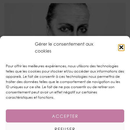
Gérer le consentement aux
cookies
Pour offrir les meilleures expériences, nous utilisons des technologies
MONDAY SHADOW CHALLENGE : ABSTRACT GREY
telles que les cookies pour stocker et/ou accéder aux informations des
appareils. Le fait de consentir à ces technologies nous permettra de
traiter des données telles que le comportement de navigation ou les
ID uniques sur ce site. Le fait de ne pas consentir ou de retirer son
consentement peut avoir un effet négatif sur certaines
TWITTER
| 1450
caractéristiques et fonctions.
INSTAGRAM
| 1592
ACCEPTER
PINTEREST
| 821
REFUSER