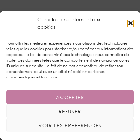
Enregistrer mon nom, mon e-mail et mon site dans le
Gérer le consentement aux
navigateur pour mon prochain commentaire.
cookies
Pour offrir les meilleures expériences, nous utilisons des technologies
Notifiez-moi des commentaires à venir via mon email. Vous
telles que les cookies pour stocker et/ou accéder aux informations des
pouvez aussi vous
abonner
sans commenter.
appareils. Le fait de consentir à ces technologies nous permettra de
traiter des données telles que le comportement de navigation ou les
ID uniques sur ce site. Le fait de ne pas consentir ou de retirer son
consentement peut avoir un effet négatif sur certaines
caractéristiques et fonctions.
JULY IN THE SKY
ACCEPTER
REFUSER
VOIR LES PRÉFÉRENCES