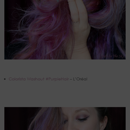
Colorista Washout #PurpleHair
– L’Oréal