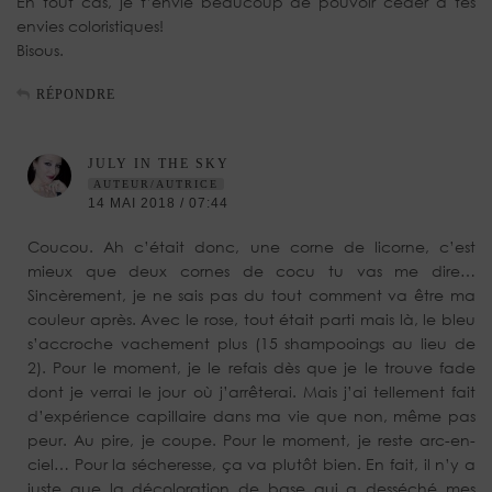
En tout cas, je t’envie beaucoup de pouvoir céder à tes
envies coloristiques!
Bisous.
RÉPONDRE
JULY IN THE SKY
AUTEUR/AUTRICE
14 MAI 2018 / 07:44
Coucou. Ah c’était donc, une corne de licorne, c’est
mieux que deux cornes de cocu tu vas me dire…
Sincèrement, je ne sais pas du tout comment va être ma
couleur après. Avec le rose, tout était parti mais là, le bleu
s’accroche vachement plus (15 shampooings au lieu de
2). Pour le moment, je le refais dès que je le trouve fade
dont je verrai le jour où j’arrêterai. Mais j’ai tellement fait
d’expérience capillaire dans ma vie que non, même pas
peur. Au pire, je coupe. Pour le moment, je reste arc-en-
ciel… Pour la sécheresse, ça va plutôt bien. En fait, il n’y a
juste que la décoloration de base qui a desséché mes