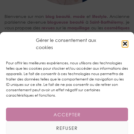
Bienvenue sur mon
blog beauté
,
mode
et
lifestyle
. Ancienne
parisienne devenue
blogueuse beauté
à
Saint-Barthélemy
, je
vous propose des
revues
sur le
maquillage
ou les
cosmétiques
avec une prédilection pour les
tutoriels make-up
et la
kBeauty
.
Gérer le consentement aux
cookies
RECHERCHEZ…
Pour offrir les meilleures expériences, nous utilisons des technologies
telles que les cookies pour stocker et/ou accéder aux informations des
appareils. Le fait de consentir à ces technologies nous permettra de
traiter des données telles que le comportement de navigation ou les
ID uniques sur ce site. Le fait de ne pas consentir ou de retirer son
consentement peut avoir un effet négatif sur certaines
TWITTER
| 1450
caractéristiques et fonctions.
INSTAGRAM
| 1592
ACCEPTER
PINTEREST
| 821
REFUSER