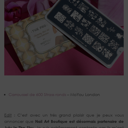
Carroussel de 600 Strass ronds
– MoYou London
Edit
: C’est avec un très grand plaisir que je peux vous
annoncer que
Nail Art Boutique est désormais partenaire de
July In The Sky
. Je suis extrêmement contente car ils m’ont