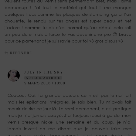
veulent toutes du vernis semi permernant bref, mais j’aime
beaucoup ! j’ai tout le matériel qui faut il me manque
quelques trucs comme les plaques de stamping ça a l’air
chouette, le rendu sur tes ongles est super beau et net
j’adore ! comme tu dis c’est normal qu’au début cela soit
un peu dure mais à force tu vas devenir une pro 🙂 bravo
pour ce partenariat je suis ravie pour toi <3 gros bisous <3
RÉPONDRE
JULY IN THE SKY
AUTEUR/AUTRICE
9 MARS 2016 / 10:08
Coucou. Oui, ta grande passion, ce n’est pas le nail art
mais les épilations intégrales, je sais bien. Tu m’avais fait
mourir de rire ce jour là. Le semi-permanent, c’est pratique
mais je n’ai jamais essayé. J’ai toujours réussi à garder mon
vernis presque nickel une semaine et du coup, je n’ai
jamais investi en me disant que je pouvais faire mes
manucures seule. Franchement, c’est super rigolo. Je