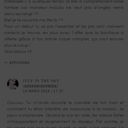
intéressée y a quelques temps, là elle a complètement laissé
tomber car monsieur macdo ne veut pas d’ongles vernis
dans ses rangs ^^
Bref je te raconte ma life là ^^
Pour un début tu as pris l’essentiel et les prix sont vraiment
corrects je trouve, en plus avec l’offre que la boutique à
offerte grâce à ton article hyper complet, ça vaut encore
plus le coup !
Gros bisous <3
RÉPONDRE
JULY IN THE SKY
AUTEUR/AUTRICE
10 MARS 2016 / 17:37
Coucou. Tu m’avais raconté le calvaire de ton mari et
comment tu étais interdite de manucure à la maison. Je
peux comprendre. Quand je suis en crise, les odeurs fortes
m’insupportent et augmentent la douleur. Par contre, je
ne savais pas que le gel durait un mois, c’est cool ça. La