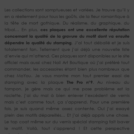
Les collections sont somptueuses et variées. Je trouve qu’il y
en a réellement pour tous les goûts, de la fleur romantique à
la tête de mort gothique. Du réalisme, du graphique, du
tribal… En plus,
ces plaques ont une excellente réputation
concernant la qualité de la gravure du motif dont va ensuite
dépendre la qualité du stamping
. J’ai tout déballé et je suis
totalement fan. Tellement que j’ai déjà une nouvelle liste
d’envie qui m’attend. Ces plaques sont disponibles sur le site
officiel mais aussi chez Nail Art Boutique où j’ai préféré tout
commander, les accessoires étant bien plus nombreux que
chez MoYou. Je vous montre mon tout premier essai de
stamping avec la plaque
The Pro n°9
. Au niveau du
tampon, je gère mais ce qui me pose problème est la
raclette, j’ai du mal à bien enlever l’excédent de vernis
mais c’est comme tout, ça s’apprend. Pour une première
fois, je suis quand même assez contente. Oui j’ai essayé
plein des motifs dépareillés… Et j’ai déjà appris une chose.
Le top coat même sur du vernis spécial stamping fait baver
le motif. Voilà, tout s’apprend ! Et cette perspective