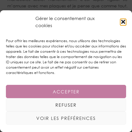
m’amuse avec mes plaques et je pense que comme tout,
ça vient avec la pratique. Oui, je suis super contente. C’est
Gérer le consentement aux
un petit geste pour vous et je suis ravie de pouvoir y
participer. Gros bisous !
cookies
RÉPONDRE
Pour offrir les meilleures expériences, nous utilisons des technologies
telles que les cookies pour stocker et/ou accéder aux informations des
appareils. Le fait de consentir à ces technologies nous permettra de
BEAUTYEVERYDAY
traiter des données telles que le comportement de navigation ou les
9 MARS 2016 / 16:46
ID uniques sur ce site. Le fait de ne pas consentir ou de retirer son
consentement peut avoir un effet négatif sur certaines
caractéristiques et fonctions.
Mdr ah oui je crois que vous êtes nombreuses à avoir
rigolé à mon tweet ^^ oui c’est vrai je préfère les
épilations mais les sourcils, les jambes etc pas trop les
ACCEPTER
maillots quand-même haha
Gros bisous <3
REFUSER
RÉPONDRE
VOIR LES PRÉFÉRENCES
JULY IN THE SKY