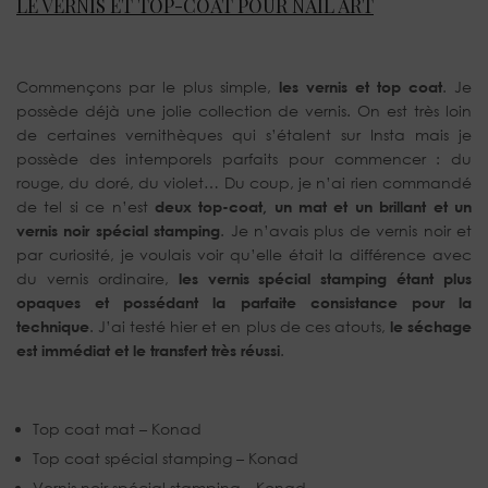
LE VERNIS ET TOP-COAT POUR NAIL ART
Commençons par le plus simple,
les vernis et top coat
. Je
possède déjà une jolie collection de vernis. On est très loin
de certaines vernithèques qui s’étalent sur Insta mais je
possède des intemporels parfaits pour commencer : du
rouge, du doré, du violet… Du coup, je n’ai rien commandé
de tel si ce n’est
deux top-coat, un mat et un brillant et un
vernis noir spécial stamping
. Je n’avais plus de vernis noir et
par curiosité, je voulais voir qu’elle était la différence avec
du vernis ordinaire,
les vernis spécial stamping étant plus
opaques et possédant la parfaite consistance pour la
technique
. J’ai testé hier et en plus de ces atouts,
le séchage
est immédiat et le transfert très réussi
.
Top coat mat – Konad
Top coat spécial stamping – Konad
Vernis noir spécial stamping – Konad