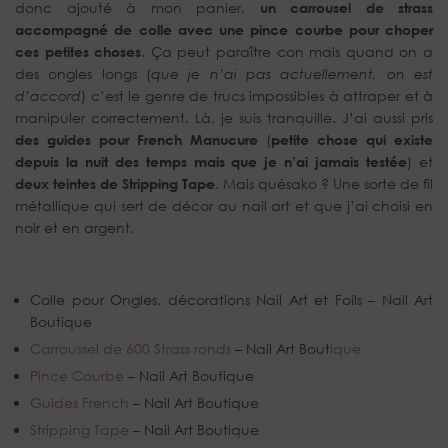
donc ajouté à mon panier,
un carrousel de strass
accompagné de colle avec une pince courbe pour choper
ces petites choses
. Ça peut paraître con mais quand on a
des ongles longs (
que je n’ai pas actuellement, on est
d’accord
) c’est le genre de trucs impossibles à attraper et à
manipuler correctement. Là, je suis tranquille. J’ai aussi pris
des guides pour French Manucure
(
petite chose qui existe
depuis la nuit des temps mais que je n’ai jamais testée
) et
deux teintes de Stripping Tape
. Mais quésako ? Une sorte de fil
métallique qui sert de décor au nail art et que j’ai choisi en
noir et en argent.
Colle pour Ongles, décorations Nail Art et Foils – Nail Art
Boutique
Carroussel de 600 Strass ronds
– Nail Art Bout
ique
Pince Courbe
– Nail Art Boutique
Guides French
– Nail Art Boutique
Stripping Tape
– Nail Art Boutique