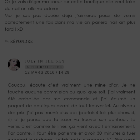
Ok je vais diriger ma soeur sur cette boutique elle veut faire
du nail art elle va adorer !
Moi je suis pas douée déjà j’aimerais poser du vernis
correctement une fois dans ma vie on parlera nail art plus
tard ! xD
RÉPONDRE
JULY IN THE SKY
AUTEUR/AUTRICE
12 MARS 2016 / 14:29
Coucou, écoute c’est vraiment une mine d’or. Je ne
touche aucune commission ou quoi que soit, j’ai vraiment
été emballée par ma commande et j’ai écumé un
paquet de boutiques avant de tout trouver ici. Au niveau
des prix, j’ai pas trouvé plus bas (parfois 4 fois plus chers, si,
si) et je pense que ta sœur va trouver son bonheur. Le
vernis c’est comme le liner, ça vient avec l’entrainement.
Par contre, il faut être patiente et avoir 30 minutes à tuer
pendant le séchage. Je fais ça le dimanche ^^. Bisous ma