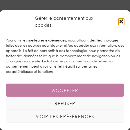
JULY IN THE SKY
Gérer le consentement aux
AUTEUR/AUTRICE
cookies
3 MARS 2017 / 17:41
Bonsoir. Dis-moi, tu as l’air sacrément motivée, je te félicite.
Pour offrir les meilleures expériences, nous utilisons des technologies
Ce n’est pas grand chose 4 kgs mais en tant que petit
telles que les cookies pour stocker et/ou accéder aux informations des
gabarit, je sais bien que même peu, ça peut paraitre
appareils. Le fait de consentir à ces technologies nous permettra de
traiter des données telles que le comportement de navigation ou les
beaucoup pour chacun. L’important est ce qu’on ressent
ID uniques sur ce site. Le fait de ne pas consentir ou de retirer son
^^. Merci pour ta participation et surtout, bonne chance
consentement peut avoir un effet négatif sur certaines
🙂
caractéristiques et fonctions.
RÉPONDRE
ACCEPTER
MA-SILHOUETTE
REFUSER
1 MARS 2017 / 10:15
VOIR LES PRÉFÉRENCES
Une très belle découverte ! Merci pour vos conseils très
pratiques pour se débarrasser de la cellulite !