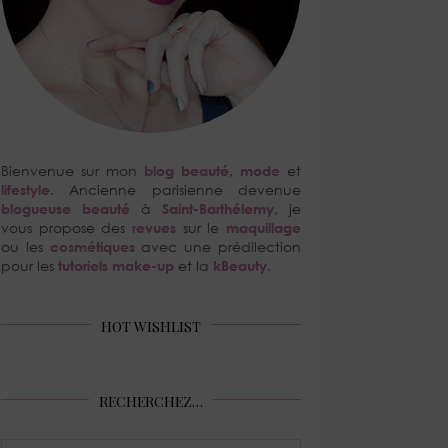
Bienvenue sur mon
blog beauté
,
mode
et
lifestyle
. Ancienne parisienne devenue
blogueuse beauté
à
Saint-Barthélemy
, je
vous propose des
revues
sur le
maquillage
ou les
cosmétiques
avec une prédilection
pour les
tutoriels make-up
et la
kBeauty
.
HOT WISHLIST
RECHERCHEZ…