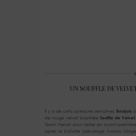
4
UN SOUFFLE DE VELVE
Il y a de cela quelques semaines,
Bourjois
a
de rouge velvet baptisée
Souffle de Velvet
Team Velvet pour tester en avant-première
après la bataille (
décalage horaire oblig