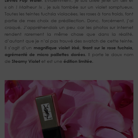
Lèvres Pop Water
. Évidemment, je suis allée jeter un œil et
«
oh ! Malheur !
« , je suis tombée sur un violet somptueux.
Toutes les teintes fuchsia violacées, les roses à tons froids, font
partie de mes choix de prédilection. Donc, forcément, j’ai
craqué. J’appréhendais un peu car les photos sur internet
rendent rarement la même chose que dans la réalité,
d’autant que je n’ai pas trouvé des swatch de cette teinte.
Il s’agit d’un
magnifique violet irisé, tirant sur le rose fuchsia,
agrémenté de micro paillettes dorées
. Il porte le doux nom
de
Steamy Violet
et est une
édition limitée.