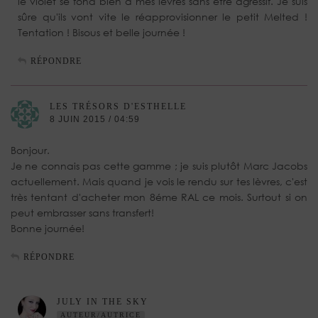
le violet se fond bien à mes lèvres sans être agressif. Je suis
sûre qu'ils vont vite le réapprovisionner le petit Melted !
Tentation ! Bisous et belle journée !
RÉPONDRE
LES TRÉSORS D'ESTHELLE
8 JUIN 2015 / 04:59
Bonjour.
Je ne connais pas cette gamme ; je suis plutôt Marc Jacobs
actuellement. Mais quand je vois le rendu sur tes lèvres, c'est
très tentant d'acheter mon 8éme RAL ce mois. Surtout si on
peut embrasser sans transfert!
Bonne journée!
RÉPONDRE
JULY IN THE SKY
AUTEUR/AUTRICE