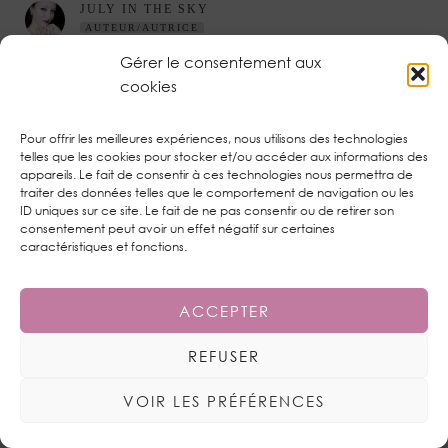
JULY IN THE SKY
AUTEUR/AUTRICE
18 JUILLET 2016 / 14:44
Gérer le consentement aux
Coucou. Merci c’est adorable. Je suis contente si mon
cookies
interprétation te touche aussi. Plein de bisous ma jolie !
Pour offrir les meilleures expériences, nous utilisons des technologies
RÉPONDRE
telles que les cookies pour stocker et/ou accéder aux informations des
appareils. Le fait de consentir à ces technologies nous permettra de
traiter des données telles que le comportement de navigation ou les
ID uniques sur ce site. Le fait de ne pas consentir ou de retirer son
ELEONORE
consentement peut avoir un effet négatif sur certaines
18 JUILLET 2016 / 12:01
caractéristiques et fonctions.
Coucou,
Je suis trop contente que tu sois de retour, ton makeup est
ACCEPTER
top, tres poétique malgré les circonstances
malheureusement… Je n’avais pas entendu parle de la
REFUSER
duraline ça m’a l’air d’être quelque chose a avoir dans ses
tiroirs^^ bises
VOIR LES PRÉFÉRENCES
RÉPONDRE