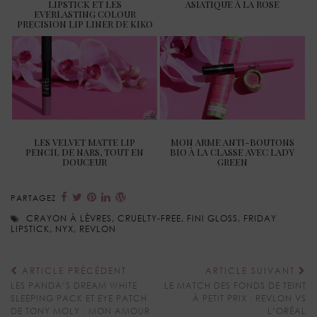
LIPSTICK ET LES
ASIATIQUE À LA ROSE
EVERLASTING COLOUR
PRECISION LIP LINER DE KIKO
​LES VELVET MATTE LIP
MON ARME ANTI-BOUTONS
PENCIL DE NARS, TOUT EN
BIO À LA CLASSE AVEC LADY
DOUCEUR
GREEN
PARTAGEZ
CRAYON À LÈVRES
,
CRUELTY-FREE
,
FINI GLOSS
,
FRIDAY
LIPSTICK
,
NYX
,
REVLON
ARTICLE PRÉCÉDENT
ARTICLE SUIVANT
LES PANDA’S DREAM WHITE
LE MATCH DES FONDS DE TEINT
SLEEPING PACK ET EYE PATCH
À PETIT PRIX : REVLON VS
DE TONY MOLY : MON AMOUR
L’ORÉAL