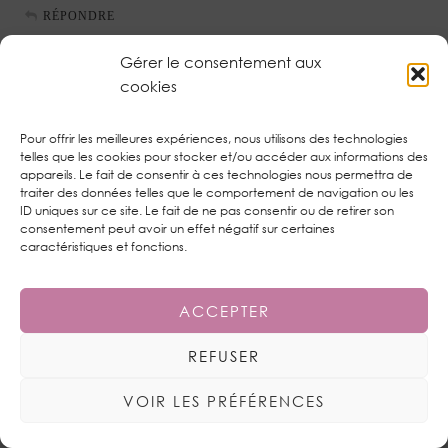
RÉPONDRE
Gérer le consentement aux
SÉVERINE
cookies
23 DÉCEMBRE 2015 / 17:48
Pour offrir les meilleures expériences, nous utilisons des technologies
Mais nooooon tu le fais exprès hein ! Je t’ai dit que je voulais
telles que les cookies pour stocker et/ou accéder aux informations des
restée sage (du moins 2/3 jours quoi) et là tu me balances
appareils. Le fait de consentir à ces technologies nous permettra de
tout un tas de jolies choses à la vue, juste pour repartir sur de
traiter des données telles que le comportement de navigation ou les
bonnes bases ! namého !
ID uniques sur ce site. Le fait de ne pas consentir ou de retirer son
Alors, je t’asure que j’ai lu avec une grande attention ton
consentement peut avoir un effet négatif sur certaines
caractéristiques et fonctions.
passage explicatif sur ton appareil et ses accessoires
porisants et tout et tout, mais je n’y comprends strictement
rien, sauf que ouais, tes photos elles sont canonissimes ! (avis
ACCEPTER
d’une néophyte, mais néanmoins de grande utilité :P)
Bon ben pour le reste, je vais faire comme si j’avais rien vu
REFUSER
(sauf que j’ai tout vu/lu/catalogué/enregistré !)
Gros bisous <3 (t'as vu comme, à défaut de rattraper mon
VOIR LES PRÉFÉRENCES
retard, j'essaie de plus en prendre ? 😉
RÉPONDRE