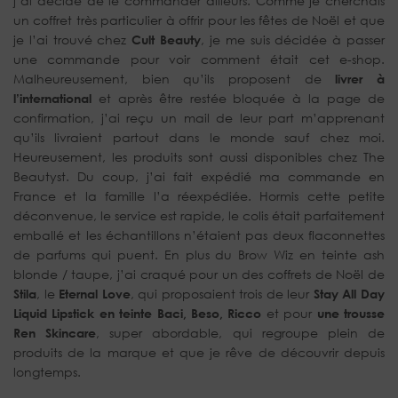
j’ai décidé de le commander ailleurs. Comme je cherchais
un coffret très particulier à offrir pour les fêtes de Noël et que
je l’ai trouvé chez
Cult Beauty
, je me suis décidée à passer
une commande pour voir comment était cet e-shop.
Malheureusement, bien qu’ils proposent de
livrer à
l’international
et après être restée bloquée à la page de
confirmation, j’ai reçu un mail de leur part m’apprenant
qu’ils livraient partout dans le monde sauf chez moi.
Heureusement, les produits sont aussi disponibles chez The
Beautyst. Du coup, j’ai fait expédié ma commande en
France et la famille l’a réexpédiée. Hormis cette petite
déconvenue, le service est rapide, le colis était parfaitement
emballé et les échantillons n’étaient pas deux flaconnettes
de parfums qui puent. En plus du Brow Wiz en teinte ash
blonde / taupe, j’ai craqué pour un des coffrets de Noël de
Stila
, le
Eternal Love
, qui proposaient trois de leur
Stay All Day
Liquid Lipstick
en teinte Baci, Beso, Ricco
et pour
une trousse
Ren Skincare
, super abordable, qui regroupe plein de
produits de la marque et que je rêve de découvrir depuis
longtemps.