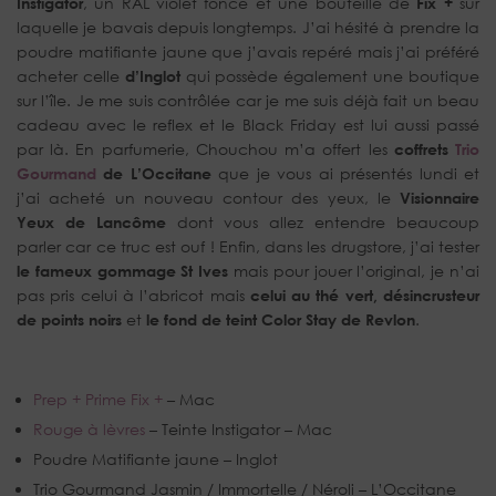
Instigator
, un RAL violet foncé et une bouteille de
Fix +
sur
laquelle je bavais depuis longtemps. J’ai hésité à prendre la
poudre matifiante jaune que j’avais repéré mais j’ai préféré
acheter celle
d’Inglot
qui possède également une boutique
sur l’île. Je me suis contrôlée car je me suis déjà fait un beau
cadeau avec le reflex et le Black Friday est lui aussi passé
par là. En parfumerie, Chouchou m’a offert les
coffrets
Trio
Gourmand
de L’Occitane
que je vous ai présentés lundi et
j’ai acheté un nouveau contour des yeux, le
Visionnaire
Yeux de Lancôme
dont vous allez entendre beaucoup
parler car ce truc est ouf ! Enfin, dans les drugstore, j’ai tester
le fameux gommage St Ives
mais pour jouer l’original, je n’ai
pas pris celui à l’abricot mais
celui au thé vert, désincrusteur
de points noirs
et
le fond de teint Color Stay de Revlon
.
Prep + Prime Fix +
– Mac
Rouge à lèvres
– Teinte Instigator – Mac
Poudre Matifiante jaune – Inglot
Trio Gourmand Jasmin / Immortelle / Néroli – L’Occitane