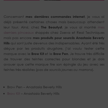
Concernant
mes dernières commandes internet
, je vous ai
déjà présenté certaines choses mais beaucoup attendent
leur tour. Ainsi, chez
The Beautyst
, je vous ai montré
mes
derniers pinceaux
shoppés chez Zoeva et Real Techniques
mais pas encore
mes produits pour sourcils Anastasia Beverly
Hills
qui sont juste devenus des indispensables. Ayant été très
déçue par les produits drugstore, j’ai voulu tester cette
marque avec le
Brow Kit
et le
Brow Pen
. Je trouve très difficile
de trouver des teintes correctes pour blondes et je dois
avouer que cette marque tire son épingle du jeu avec ses
teintes très réalistes (
pas de sourcils jaunes ou marrons
).
Brow Pen – Anastasia Beverly Hills
Brow Kit
– Anastasia Beverly Hills