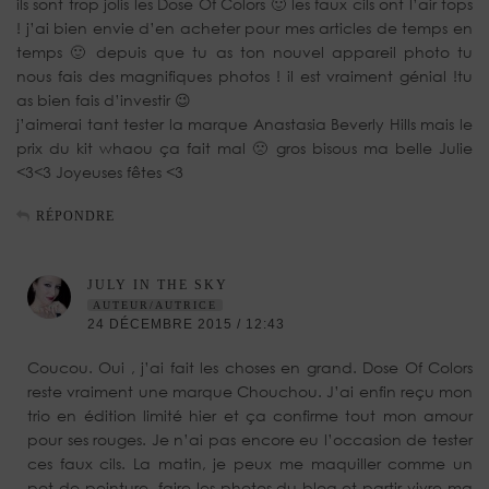
ils sont trop jolis les Dose Of Colors 🙂 les faux cils ont l’air tops
! j’ai bien envie d’en acheter pour mes articles de temps en
temps 🙂 depuis que tu as ton nouvel appareil photo tu
nous fais des magnifiques photos ! il est vraiment génial !tu
as bien fais d’investir 😉
j’aimerai tant tester la marque Anastasia Beverly Hills mais le
prix du kit whaou ça fait mal 🙁 gros bisous ma belle Julie
<3<3 Joyeuses fêtes <3
RÉPONDRE
JULY IN THE SKY
AUTEUR/AUTRICE
24 DÉCEMBRE 2015 / 12:43
Coucou. Oui , j’ai fait les choses en grand. Dose Of Colors
reste vraiment une marque Chouchou. J’ai enfin reçu mon
trio en édition limité hier et ça confirme tout mon amour
pour ses rouges. Je n’ai pas encore eu l’occasion de tester
ces faux cils. La matin, je peux me maquiller comme un
pot de peinture, faire les photos du blog et partir vivre ma