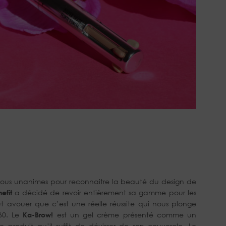
tous unanimes pour reconnaitre la beauté du design de
efit
a décidé de revoir entièrement sa gamme pour les
aut avouer que c’est une réelle réussite qui nous plonge
60. Le
Ka-Brow!
est un gel crème présenté comme un
e produit qu’il suffit de dévisser de son couvercle. Le