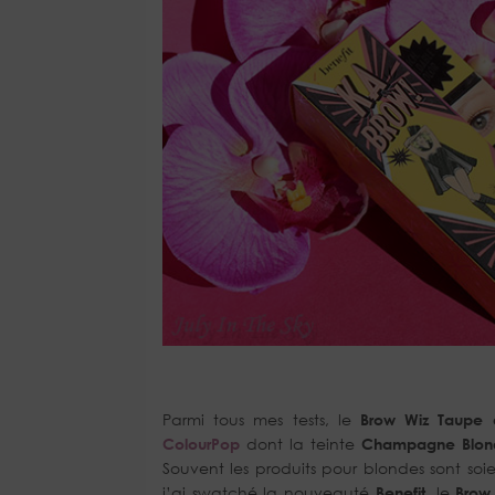
Parmi tous mes tests, le
Brow Wiz Taupe d’
ColourPop
dont la teinte
Champagne Blon
Souvent les produits pour blondes sont soien
j’ai swatché la nouveauté
Benefit
, le
Brow