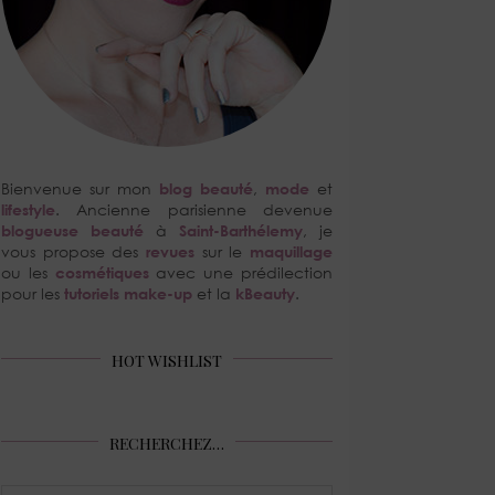
Bienvenue sur mon
blog beauté
,
mode
et
lifestyle
. Ancienne parisienne devenue
blogueuse beauté
à
Saint-Barthélemy
, je
vous propose des
revues
sur le
maquillage
ou les
cosmétiques
avec une prédilection
pour les
tutoriels make-up
et la
kBeauty
.
HOT WISHLIST
RECHERCHEZ…