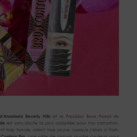
Anastasia Beverly Hills
et le
Precision Brow Pencil de
de
est sans doute la plus adaptée pour ma carnation.
t trop foncés, soient trop jaune. Lorsque j’étais à Paris,
 Contour Pro
, une sorte de crayon quatre couleurs pour