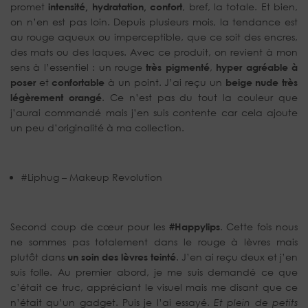
promet
intensité, hydratation, confort
, bref, la totale. Et bien,
on n’en est pas loin. Depuis plusieurs mois, la tendance est
au rouge aqueux ou imperceptible, que ce soit des encres,
des mats ou des laques. Avec ce produit, on revient à mon
sens à l’essentiel : un rouge
très pigmenté
,
hyper agréable à
poser
et
confortable
à un point. J’ai reçu un
beige nude très
légèrement orangé
. Ce n’est pas du tout la couleur que
j’aurai commandé mais j’en suis contente car cela ajoute
un peu d’originalité à ma collection.
#Liphug – Makeup Revolution
Second coup de cœur pour les
#Happylips
. Cette fois nous
ne sommes pas totalement dans le rouge à lèvres mais
plutôt dans
un soin des lèvres teinté
. J’en ai reçu deux et j’en
suis folle. Au premier abord, je me suis demandé ce que
c’était ce truc, appréciant le visuel mais me disant que ce
n’était qu’un gadget. Puis je l’ai essayé.
Et plein de petits