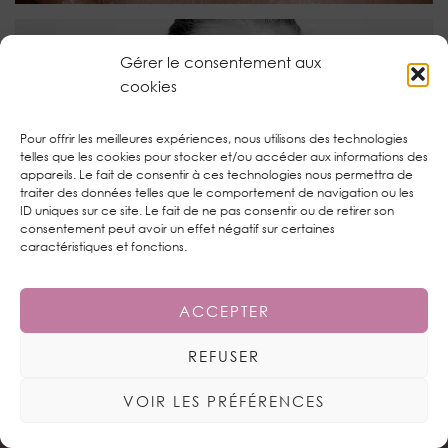
Gérer le consentement aux
cookies
Pour offrir les meilleures expériences, nous utilisons des technologies
telles que les cookies pour stocker et/ou accéder aux informations des
appareils. Le fait de consentir à ces technologies nous permettra de
traiter des données telles que le comportement de navigation ou les
ID uniques sur ce site. Le fait de ne pas consentir ou de retirer son
consentement peut avoir un effet négatif sur certaines
MONDAY SHADOW CHALLENGE : ABSTRACT GREY
caractéristiques et fonctions.
ACCEPTER
TWITTER
| 1450
REFUSER
INSTAGRAM
| 1592
VOIR LES PRÉFÉRENCES
PINTEREST
| 821