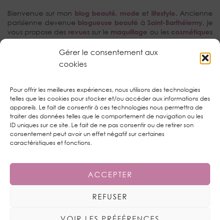
Bienvenue sur mon
blog beauté
,
mode
et
lifestyle
. Ancienne
parisienne devenue
blogueuse beauté
à
Saint-Barthélemy
, je
vous propose des
revues
sur le
maquillage
ou les
cosmétiques
avec une prédilection pour les
tutoriels make-up
et la
kBeauty
.
Gérer le consentement aux
cookies
RECHERCHEZ…
Pour offrir les meilleures expériences, nous utilisons des technologies
telles que les cookies pour stocker et/ou accéder aux informations des
appareils. Le fait de consentir à ces technologies nous permettra de
traiter des données telles que le comportement de navigation ou les
ID uniques sur ce site. Le fait de ne pas consentir ou de retirer son
consentement peut avoir un effet négatif sur certaines
TWITTER
| 1450
caractéristiques et fonctions.
INSTAGRAM
| 1592
ACCEPTER
PINTEREST
| 821
REFUSER
© 2025
JULY ON THE MOON | WEB DESIGNER
| TOUS DROITS
VOIR LES PRÉFÉRENCES
RÉSERVÉS
POLITIQUE DE CONFIDENTIALITÉ
POLITIQUE DE