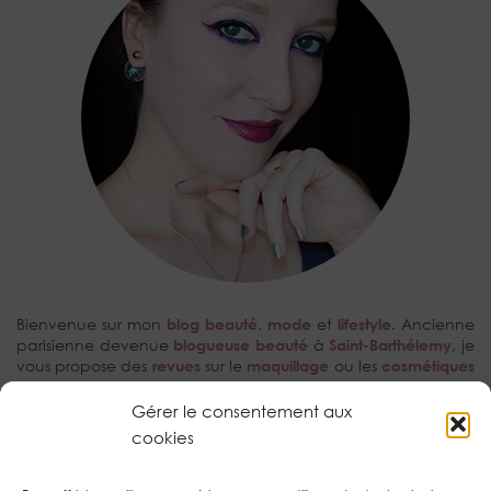
Bienvenue sur mon
blog beauté
,
mode
et
lifestyle
. Ancienne
parisienne devenue
blogueuse beauté
à
Saint-Barthélemy
, je
vous propose des
revues
sur le
maquillage
ou les
cosmétiques
avec une prédilection pour les
tutoriels make-up
et la
kBeauty
.
Gérer le consentement aux
cookies
RECHERCHEZ…