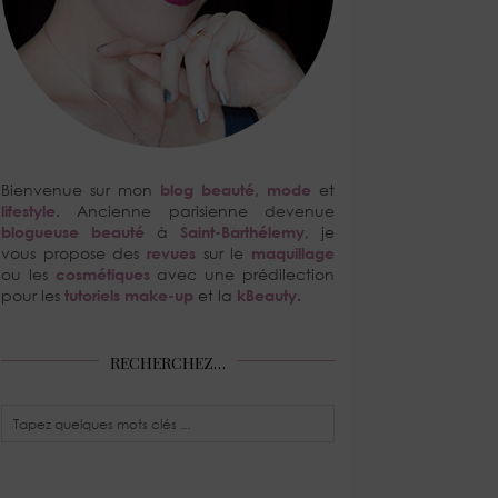
Bienvenue sur mon
blog beauté
,
mode
et
lifestyle
. Ancienne parisienne devenue
blogueuse beauté
à
Saint-Barthélemy
, je
vous propose des
revues
sur le
maquillage
ou les
cosmétiques
avec une prédilection
pour les
tutoriels make-up
et la
kBeauty
.
RECHERCHEZ…