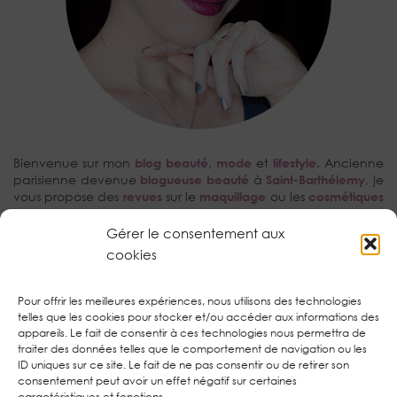
Bienvenue sur mon
blog beauté
,
mode
et
lifestyle
. Ancienne
parisienne devenue
blogueuse beauté
à
Saint-Barthélemy
, je
vous propose des
revues
sur le
maquillage
ou les
cosmétiques
avec une prédilection pour les
tutoriels make-up
et la
kBeauty
.
Gérer le consentement aux
cookies
RECHERCHEZ…
Pour offrir les meilleures expériences, nous utilisons des technologies
telles que les cookies pour stocker et/ou accéder aux informations des
appareils. Le fait de consentir à ces technologies nous permettra de
traiter des données telles que le comportement de navigation ou les
ID uniques sur ce site. Le fait de ne pas consentir ou de retirer son
consentement peut avoir un effet négatif sur certaines
TWITTER
| 1450
caractéristiques et fonctions.